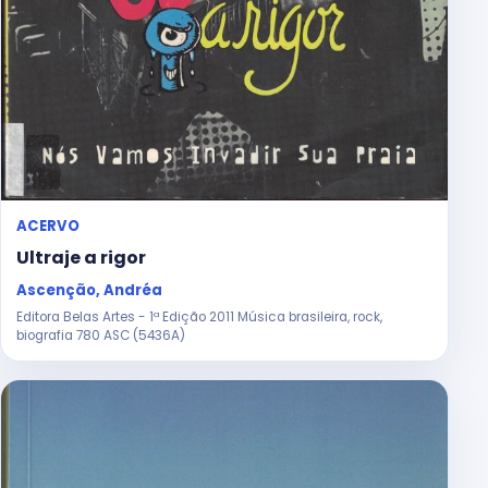
ACERVO
Ultraje a rigor
Ascenção, Andréa
Editora Belas Artes - 1ª Edição 2011 Música brasileira, rock,
biografia 780 ASC (5436A)