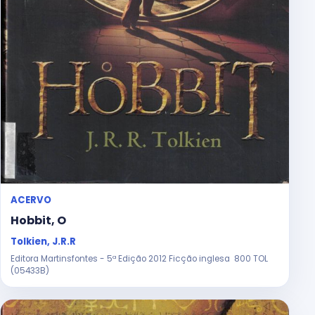
ACERVO
Hobbit, O
Tolkien, J.R.R
Editora Martinsfontes - 5ª Edição 2012 Ficção inglesa 800 TOL
(05433B)