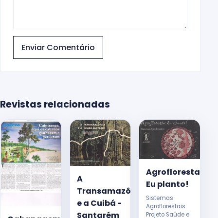
Enviar Comentário
Revistas relacionadas
Agrofloresta:
A
Eu planto!
Transamazônica
Sistemas
e a Cuibá -
Agroflorestais
Santarém
Projeto Saúde e