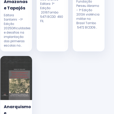
Amazonas
Fundação
Editora 1ª
Perseu Abramo
e Tapajós
Edição
- 1ª Edição
2016Tombo
2013A violência
Editora
5471 BCDD 490
militar no
Santorini -1ª
FIL
Brasil Tombo
Edição
5472 BCDD9...
2025Dificuldades
e desafios na
implantação
das primeiras
escolas no...
Anarquismo
e