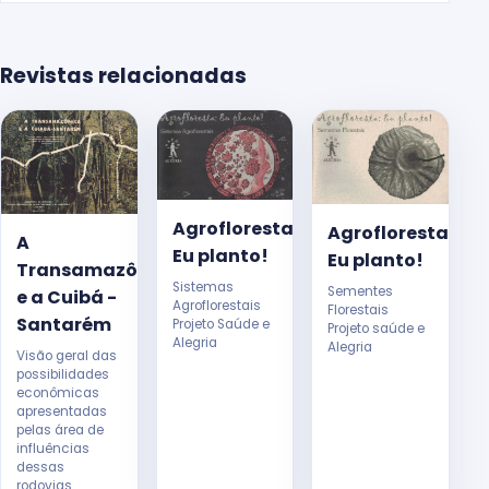
Revistas relacionadas
Agrofloresta:
Agrofloresta:
A
Eu planto!
Eu planto!
Transamazônica
Sistemas
Sementes
e a Cuibá -
Agroflorestais
Florestais
Santarém
Projeto Saúde e
Projeto saúde e
Alegria
Alegria
Visão geral das
possibilidades
econômicas
apresentadas
pelas área de
influências
dessas
rodovias